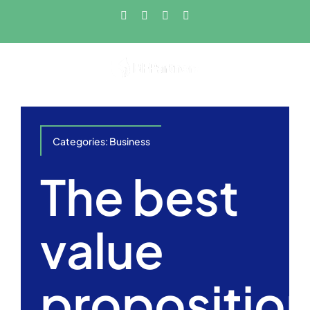
Salta
Facebook
X
Instagram
Pinterest
al
contenuto
Categories:
Business
The best
value
propositio